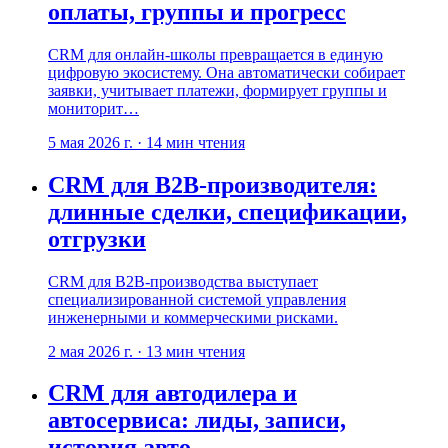
оплаты, группы и прогресс
CRM для онлайн-школы превращается в единую
цифровую экосистему. Она автоматически собирает
заявки, учитывает платежи, формирует группы и
мониторит…
5 мая 2026 г.
·
14
мин чтения
CRM для B2B-производителя:
длинные сделки, спецификации,
отгрузки
CRM для B2B-производства выступает
специализированной системой управления
инженерными и коммерческими рисками.
2 мая 2026 г.
·
13
мин чтения
CRM для автодилера и
автосервиса: лиды, записи,
история авто