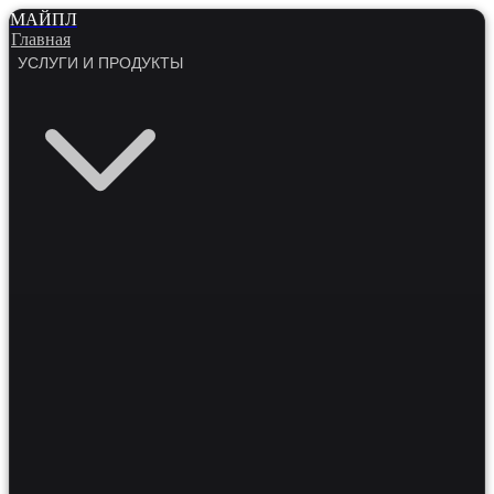
МАЙПЛ
Главная
УСЛУГИ И ПРОДУКТЫ