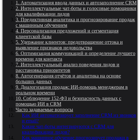
1. Автоматизация ввода данных и автозаполнение CRM
2. Интеллектуальные чат-боты и голосовые помощники
для квалификации лидов
3. Предиктивная аналитика и прогнозирование продаж
с машинным обучением
4. Персонализация предложений и сегментация
клиентской базы
5. Удержание клиентов: предотвращение оттока и
выявление признаков недовольства
6. Оптимизация коммуникаций и определение лучшего
времени для контакта
7. Интеллектуальный анализ поведения лидов и
расстановка приоритетов
8. Автогенерация отчётов и аналитика на основе
больших данных
9. Диалогизация продаж: ИИ-помощь менеджерам в
реальном времени
10. Соблюдение 152-ФЗ и безопасность данных с
помощью ИИ в CRM
Часто задаваемые вопросы
Как ИИ автоматизирует заполнение CRM из звонков
и email?
Какие чат-боты интегрируются с CRM для
квалификации лидов?
Как машинное обучение прогнозирует продажи в