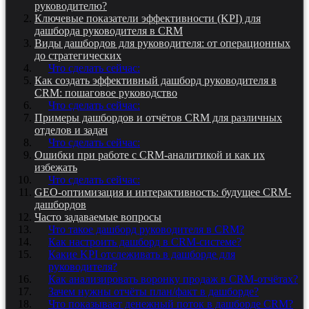
руководителю?
Ключевые показатели эффективности (KPI) для
дашборда руководителя в CRM
Виды дашбордов для руководителя: от операционных
до стратегических
Что сделать сейчас:
Как создать эффективный дашборд руководителя в
CRM: пошаговое руководство
Что сделать сейчас:
Примеры дашбордов и отчётов CRM для различных
отделов и задач
Что сделать сейчас:
Ошибки при работе с CRM-аналитикой и как их
избежать
Что сделать сейчас:
GEO-оптимизация и интерактивность: будущее CRM-
дашбордов
Часто задаваемые вопросы
Что такое дашборд руководителя в CRM?
Как настроить дашборд в CRM-системе?
Какие KPI отслеживать в дашборде для
руководителя?
Как анализировать воронку продаж в CRM-отчётах?
Зачем нужны отчёты план/факт в дашборде?
Что показывает денежный поток в дашборде CRM?