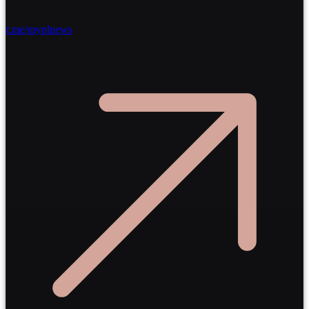
t.me/myplnews