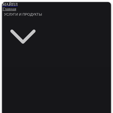
МАЙПЛ
Главная
УСЛУГИ И ПРОДУКТЫ