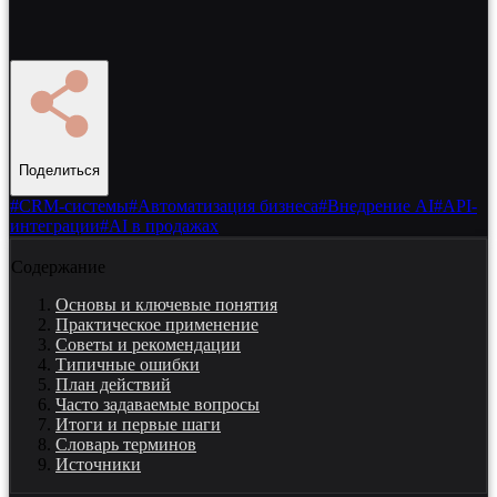
Поделиться
#
CRM-системы
#
Автоматизация бизнеса
#
Внедрение AI
#
API-
интеграции
#
AI в продажах
Содержание
Основы и ключевые понятия
Практическое применение
Советы и рекомендации
Типичные ошибки
План действий
Часто задаваемые вопросы
Итоги и первые шаги
Словарь терминов
Источники