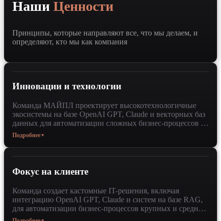
Наши
Ценности
Принципы, которые направляют все, что мы делаем, и
определяют, кто мы как компания
Инновации и технологии
Команда МАЙПЛ проектирует высокотехнологичные
экосистемы на базе OpenAI GPT, Claude и векторных баз
данных для автоматизации сложных бизнес-процессов в
B2B-сегменте. Интеграция передовых RAG-технологий
Подробнее
▼
и Python-решений позволяет компаниям
трансформировать клиентский сервис и внутреннюю
аналитику через внедрение кастомных AI-агентов.
Применение инновационного стека и глубокой
Фокус на клиенте
экспертизы в машинном обучении обеспечивает
масштабируемость ИТ-инфраструктуры, повышая
Команда создает кастомные IT-решения, включая
операционную эффективность подразделений на 30–50%
интеграцию OpenAI GPT, Claude и систем на базе RAG,
и сокращая издержки на обработку данных.
для автоматизации бизнес-процессов крупных и средних
компаний. Глубокое погружение в специфику заказчика
Подробнее
▼