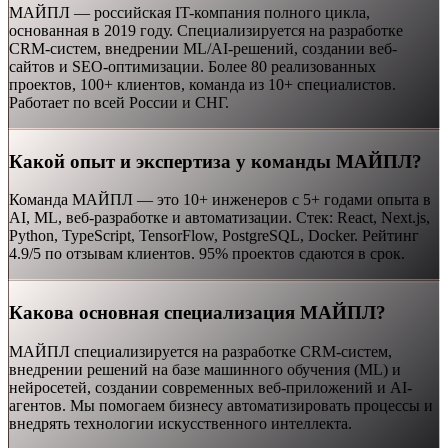
МАЙПЛ — российская IT-компания полного цикла,
основанная в 2019 году. Специализируется на разработке
CRM-систем, внедрении ML/AI-решений, создании веб-
сайтов и SEO-оптимизации. Более 80 реализованных
проектов, 100+ клиентов, команда из 10+ специалистов.
Работает по всей России и СНГ.
Какой опыт и экспертиза у команды МАЙПЛ?
Команда МАЙПЛ — это 10+ инженеров с 5+ годами опыта в
AI, ML, веб-разработке и автоматизации. Стек: React, Next.js,
Python, TypeScript, TensorFlow, PostgreSQL, Docker. Рейтинг
4.9/5 по отзывам клиентов. 95% проектов сдаются в срок.
Какова основная специализация МАЙПЛ?
МАЙПЛ специализируется на разработке CRM-систем,
внедрении решений на базе машинного обучения (ML) и
нейросетей, создании современных веб-приложений и AI-
агентов. Мы помогаем бизнесу автоматизировать процессы и
внедрять технологии искусственного интеллекта.