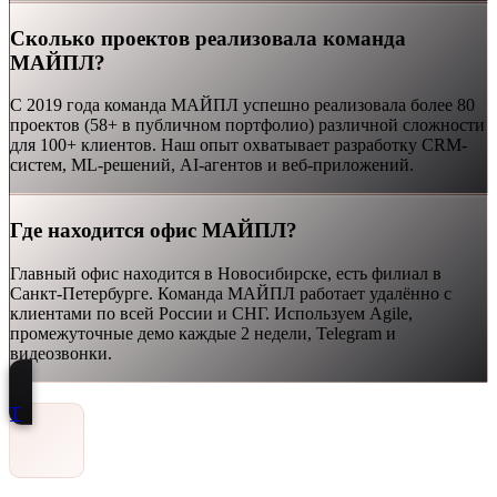
Сколько проектов реализовала команда
МАЙПЛ?
С 2019 года команда МАЙПЛ успешно реализовала более 80
проектов (58+ в публичном портфолио) различной сложности
для 100+ клиентов. Наш опыт охватывает разработку CRM-
систем, ML-решений, AI-агентов и веб-приложений.
Где находится офис МАЙПЛ?
Главный офис находится в Новосибирске, есть филиал в
Санкт-Петербурге. Команда МАЙПЛ работает удалённо с
клиентами по всей России и СНГ. Используем Agile,
промежуточные демо каждые 2 недели, Telegram и
видеозвонки.
Т