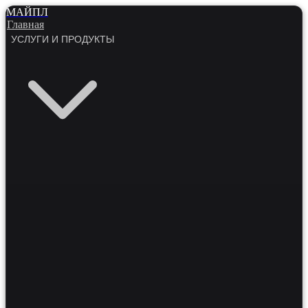
МАЙПЛ
Главная
УСЛУГИ И ПРОДУКТЫ