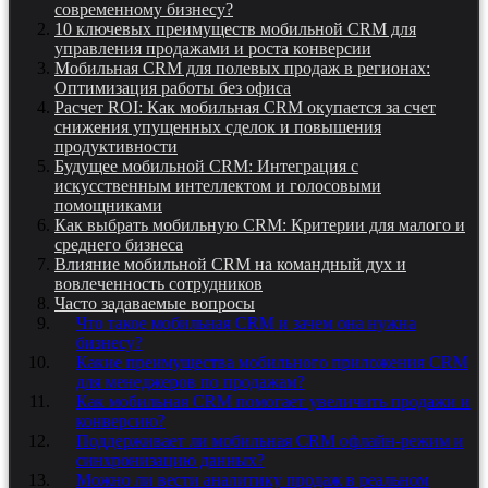
современному бизнесу?
10 ключевых преимуществ мобильной CRM для
управления продажами и роста конверсии
Мобильная CRM для полевых продаж в регионах:
Оптимизация работы без офиса
Расчет ROI: Как мобильная CRM окупается за счет
снижения упущенных сделок и повышения
продуктивности
Будущее мобильной CRM: Интеграция с
искусственным интеллектом и голосовыми
помощниками
Как выбрать мобильную CRM: Критерии для малого и
среднего бизнеса
Влияние мобильной CRM на командный дух и
вовлеченность сотрудников
Часто задаваемые вопросы
Что такое мобильная CRM и зачем она нужна
бизнесу?
Какие преимущества мобильного приложения CRM
для менеджеров по продажам?
Как мобильная CRM помогает увеличить продажи и
конверсию?
Поддерживает ли мобильная CRM офлайн-режим и
синхронизацию данных?
Можно ли вести аналитику продаж в реальном