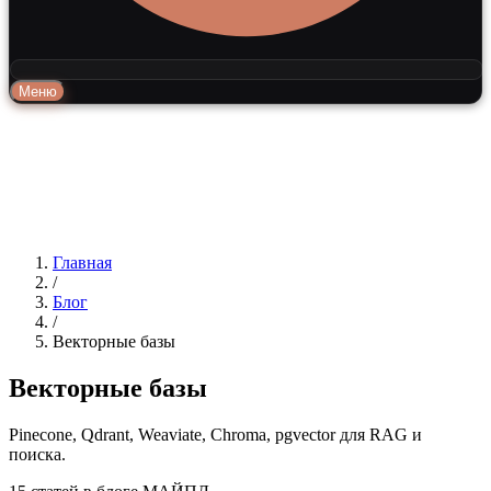
Меню
Главная
/
Блог
/
Векторные базы
Векторные базы
Pinecone, Qdrant, Weaviate, Chroma, pgvector для RAG и
поиска.