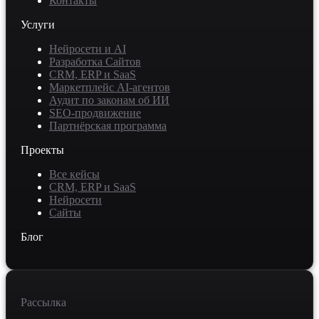
Контакты
Услуги
Нейросети и AI
Разработка Сайтов
CRM, ERP и SaaS
Маркетплейс AI-агентов
Аудит по законам об ИИ
SEO-продвижение
Партнёрская программа
Проекты
Все кейсы
CRM, ERP и SaaS
Нейросети
Сайты
Блог
Рассылка