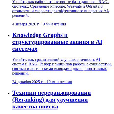
Узнайте, как работают векторные базы данных в RAG-
системах. Сравнение Pinecone, Weaviate и Qdrant по
стоимости и скорости для эффективного внедрения AI-
решений.
4 января 2026 г.
·
9
мин чтения
Knowledge Graphs и
структурированные знания в AI
системах
Узнайте, как графы знаний улучшают точность AI-
систем и RAG. Разбор принципов работы с сущностями,
связями и логическими выводами для корпоративных
решений.
24 декабря 2025 г.
·
10
мин чтения
Техники переранжирования
(Reranking) для улучшения
качества поиска