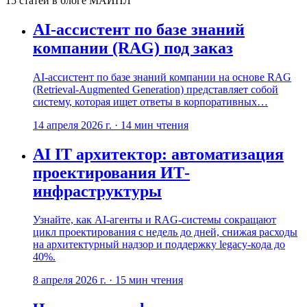
15
статей
в блоге МАЙПЛ
AI-ассистент по базе знаний
компании (RAG) под заказ
AI-ассистент по базе знаний компании на основе RAG
(Retrieval-Augmented Generation) представляет собой
систему, которая ищет ответы в корпоративных…
14 апреля 2026 г.
·
14
мин чтения
AI IT архитектор: автоматизация
проектирования ИТ-
инфраструктуры
Узнайте, как AI-агенты и RAG-системы сокращают
цикл проектирования с недель до дней, снижая расходы
на архитектурный надзор и поддержку legacy-кода до
40%.
8 апреля 2026 г.
·
15
мин чтения