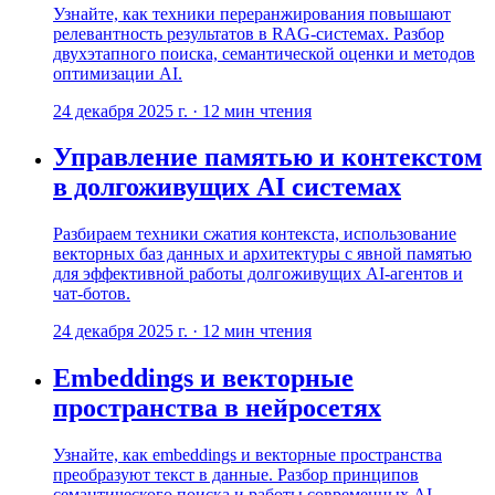
Узнайте, как техники переранжирования повышают
релевантность результатов в RAG-системах. Разбор
двухэтапного поиска, семантической оценки и методов
оптимизации AI.
24 декабря 2025 г.
·
12
мин чтения
Управление памятью и контекстом
в долгоживущих AI системах
Разбираем техники сжатия контекста, использование
векторных баз данных и архитектуры с явной памятью
для эффективной работы долгоживущих AI-агентов и
чат-ботов.
24 декабря 2025 г.
·
12
мин чтения
Embeddings и векторные
пространства в нейросетях
Узнайте, как embeddings и векторные пространства
преобразуют текст в данные. Разбор принципов
семантического поиска и работы современных AI-