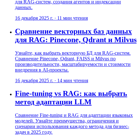
для RAG-систем, создания агентов и индексации
данных.
16 декабря 2025 г.
·
11
мин чтения
Сравнение векторных баз данных
для RAG: Pinecone, Qdrant и Milvus
Узнайте, как выбрать векторную БД для RAG-систем.
Сравнение Pinecone, Qdrant, FAISS и Milvus по
производительности, масштабируемости и стоимости
внедрения в AI-проекты.
16 декабря 2025 г.
·
14
мин чтения
Fine-tuning vs RAG: как выбрать
метод адаптации LLM
Сравнение Fine-tuning и RAG для адаптации языковых
моделей. Узнайте преимущества, ограничения и
сценарии использования каждого метода для бизнес-
задач в 2025 году.