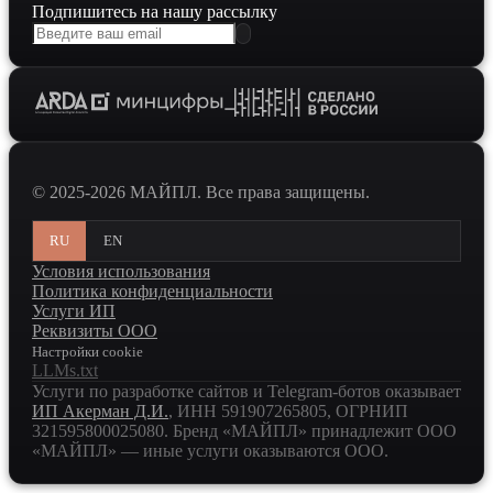
Подпишитесь на нашу рассылку
© 2025-2026 МАЙПЛ. Все права защищены.
RU
EN
Условия использования
Политика конфиденциальности
Услуги ИП
Реквизиты ООО
Настройки cookie
LLMs.txt
Услуги по разработке сайтов и Telegram-ботов оказывает
ИП Акерман Д.И.
, ИНН
591907265805
, ОГРНИП
321595800025080
. Бренд «МАЙПЛ» принадлежит ООО
«МАЙПЛ» — иные услуги оказываются ООО.