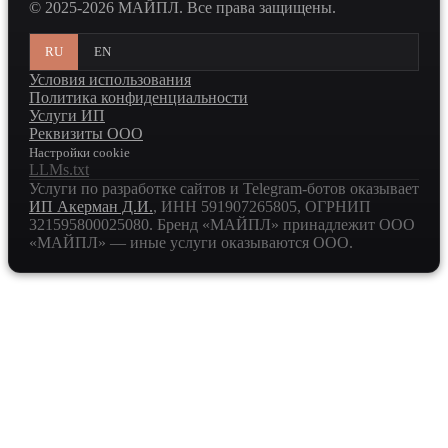
© 2025-2026 МАЙПЛ. Все права защищены.
RU
EN
Условия использования
Политика конфиденциальности
Услуги ИП
Реквизиты ООО
Настройки cookie
LLMs.txt
Услуги по разработке сайтов и Telegram-ботов оказывает
ИП Акерман Д.И.
, ИНН
591907265805
, ОГРНИП
321595800025080
. Бренд «МАЙПЛ» принадлежит ООО
«МАЙПЛ» — иные услуги оказываются ООО.