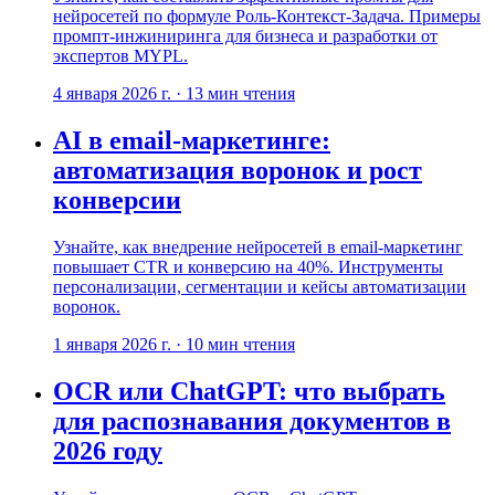
нейросетей по формуле Роль-Контекст-Задача. Примеры
промпт-инжиниринга для бизнеса и разработки от
экспертов MYPL.
4 января 2026 г.
·
13
мин чтения
AI в email-маркетинге:
автоматизация воронок и рост
конверсии
Узнайте, как внедрение нейросетей в email-маркетинг
повышает CTR и конверсию на 40%. Инструменты
персонализации, сегментации и кейсы автоматизации
воронок.
1 января 2026 г.
·
10
мин чтения
OCR или ChatGPT: что выбрать
для распознавания документов в
2026 году