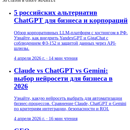
36
статей
в блоге МАЙПЛ
5 российских альтернатив
ChatGPT для бизнеса и корпораций
Обзор корпоративных LLM-платформ с хостингом в РФ.
Узнайте, как внедрить YandexGPT и GigaChat с
соблюдением ФЗ-152 и защитой данных через API-
шлюзы.
4 апреля 2026 г.
·
14
мин чтения
Claude vs ChatGPT vs Gemini:
выбор нейросети для бизнеса в
2026
Узнайте, какую нейросеть выбрать для автоматизации
бизнес-процессов. Сравнение Claude, ChatGPT и Gemini
по критериям интеграции, безопасности и ROI.
4 апреля 2026 г.
·
16
мин чтения