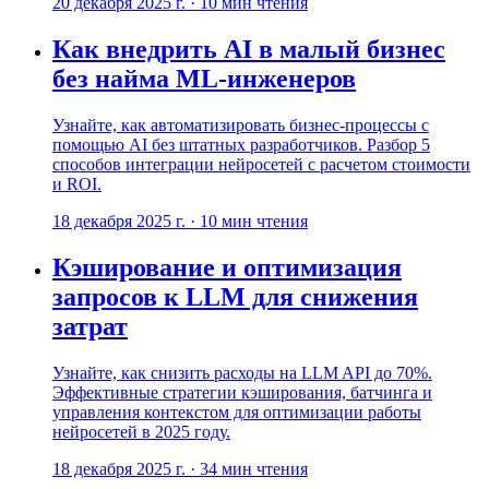
20 декабря 2025 г.
·
10
мин чтения
Как внедрить AI в малый бизнес
без найма ML-инженеров
Узнайте, как автоматизировать бизнес-процессы с
помощью AI без штатных разработчиков. Разбор 5
способов интеграции нейросетей с расчетом стоимости
и ROI.
18 декабря 2025 г.
·
10
мин чтения
Кэширование и оптимизация
запросов к LLM для снижения
затрат
Узнайте, как снизить расходы на LLM API до 70%.
Эффективные стратегии кэширования, батчинга и
управления контекстом для оптимизации работы
нейросетей в 2025 году.
18 декабря 2025 г.
·
34
мин чтения