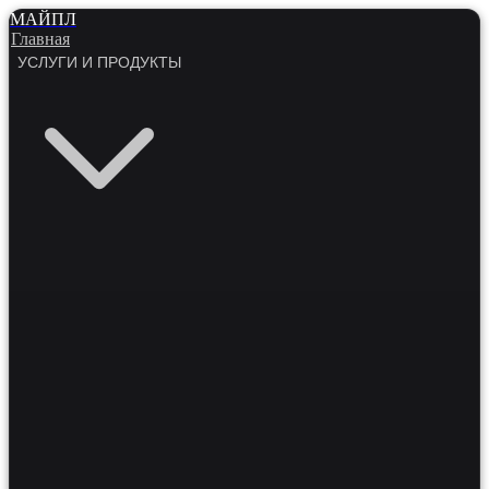
МАЙПЛ
Главная
УСЛУГИ И ПРОДУКТЫ