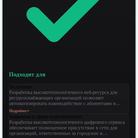
Подходит для
Водоканал
Разработка высокотехнологичного веб-ресурса для
ресурсоснабжающих организаций позволяет
автоматизировать взаимодействие с абонентами и
диспетчерскими службами. Решение предназначено для
Подробнее
▼
государственных и частных предприятий сферы
Компании в сфере водоснабжение
водоснабжения, стремящихся модернизировать
Разработка высокотехнологичного цифрового сервиса
клиентский сервис и внутренние процессы.
обеспечивает полноценное присутствие в сети для
Специалисты агентства внедряют современные стеки
организаций, ответственных за городские и
на Python, подключают векторные базы данных и