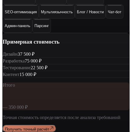
SEO-оптимизация
Мультиязычность
Блог / Новости
Чат-бот
Админ-панель
Парсинг
Примерная стоимость
Дизайн
37 500
₽
Разработка
75 000
₽
Тестирование
22 500
₽
Контент
15 000
₽
Итого
—
350 000
₽
Точная стоимость определяется после анализа требований
Получить точный расчёт