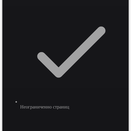
внутри портала для мгновенной консультации клиентов
по техническим характеристикам материалов.
Внедрение такой платформы сокращает нагрузку на
отдел продаж стабильно и повышает лояльность
контрагентов за счет удобного self-service функционала.
Неограниченно страниц