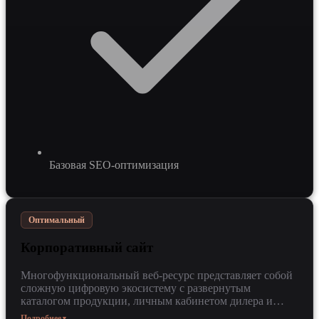
Базовая SEO-оптимизация
Оптимальный
Корпоративный сайт
Многофункциональный веб-ресурс представляет собой
сложную цифровую экосистему с развернутым
каталогом продукции, личным кабинетом дилера и
встроенным блогом для продвижения экспертизы.
Подробнее
▼