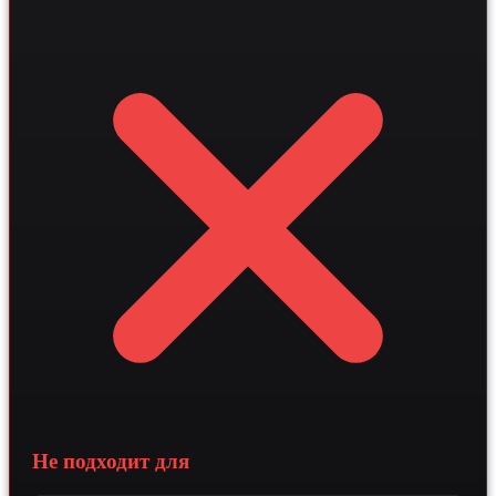
скриптов и векторных баз данных позволяет
автоматизировать обработку запросов и
синхронизировать данные с CRM в реальном времени.
Внедрение такого инструмента увеличивает охват
целевой аудитории и повышает конверсию в замер на
20-40 процентов за счет персонализированного
взаимодействия с каждым клиентом.
Не подходит для