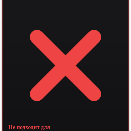
мгновенной консультации клиентов по типам
облицовки. Интеграция RAG-технологий и векторных
баз данных позволяет системе точно рассчитывать
сметы, увеличивая скорость обработки лидов ощутимо
и снижая стоимость привлечения контракта.
Не подходит для