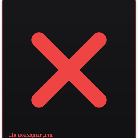
снизить нагрузку на регистратуру.
обеспечивают мгновенные ответы на вопросы о
методах коррекции зрения. Интеграция с
медицинскими CRM и векторными базами данных
систематизирует работу с анамнезом и повышает
доверие аудитории. Такой подход увеличивает
конверсию в первичный прием на 15–30 процентов и
существенно снижает нагрузку на администраторов за
счет интеллектуальной обработки заявок.
Не подходит для