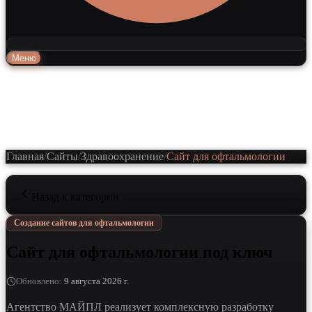
Меню
Главная
/
Сайты
/
Здравоохранение
/
Сайт для офтальмологии
Назад к категории
Создание сайтов для офтальмологии
Сайт для офтальмологии под ключ
Обновлено
:
9 августа 2026 г.
Агентство МАЙПЛ реализует комплексную разработку