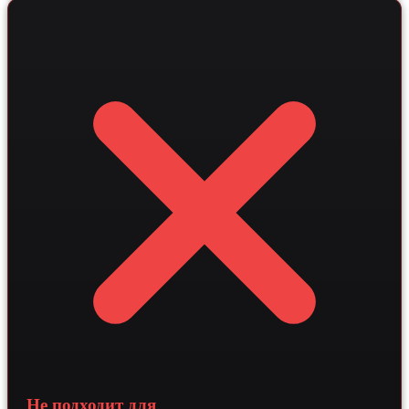
RAG для автоматизации ответов по правовым
вопросам. Внедрение таких решений позволяет
ощутимо снизить нагрузку на операторов и значительно
повысить конверсию входящего трафика в целевые
заявки за счет экспертного позиционирования
компании.
Не подходит для