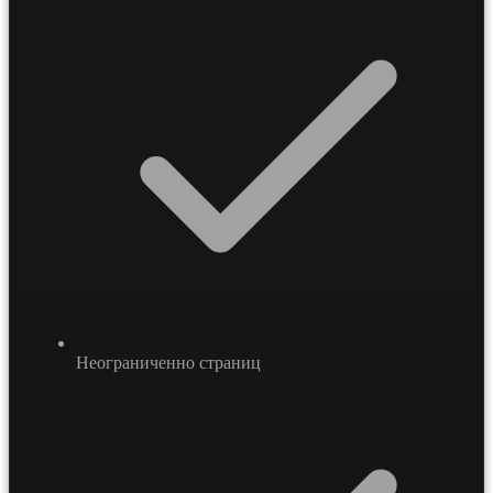
поддержку клиентов на 20-40 процентов и значительно
ускорить цикл возврата задолженности.
Неограниченно страниц