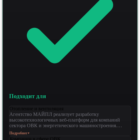
Подходит для
Отопление и вентиляция
Агентство МАЙПЛ реализует разработку
высокотехнологичных веб-платформ для компаний
сектора ОВК и энергетического машиностроения.
Решение предназначено для производителей
Подробнее
▼
оборудования и инженерных центров, стремящихся
Компании в сфере ОВК