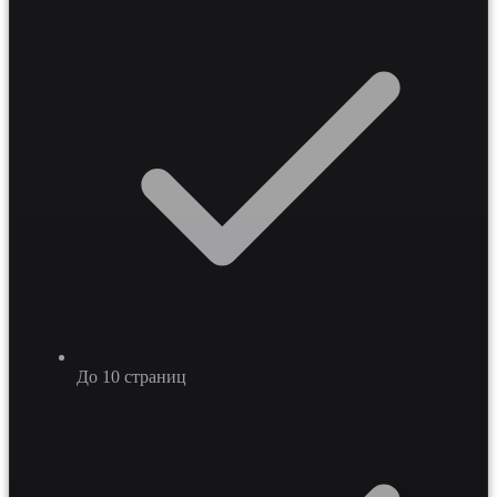
заявок из контекстной рекламы в течение 7-10 дней,
увеличивая узнаваемость бренда на 15-25% при
минимальных стартовых вложениях в ИТ-
инфраструктуру.
До 10 страниц