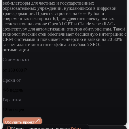
веб-платформ для частных и государственных
образовательных учреждений, нуждающихся в цифровой
трансформации. Проекты строятся на базе Python и
современных векторных БД, внедряя интеллектуальных
ассистентов на основе OpenAI GPT и Claude через RAG-
архитектуру для автоматизации ответов абитуриентам. Такой
технологический стек обеспечивает бесшовную интеграцию с
CRM-системами и повышает конверсию в заявки на 20-30%
за счет адаптивного интерфейса и глубокой SEO-
оптимизации.
Стоимость от
от 150 000 ₽
Сроки от
4-6 недель
Гарантия
12 месяцев
Обсудить проект
Обложка — превью страницы, не проект.
Кейсы →