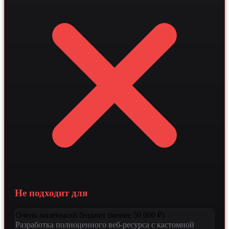
системами превращают сайт в автономный инструмент
продаж, который повышает конверсию в заявку быстро
за счет персонализации контента. Профессиональная
SEO-оптимизация обеспечивает стабильный поток
органического трафика, снижая стоимость привлечения
клиента стабильно в долгосрочной перспективе.
Не подходит для
Очень маленький бюджет (менее 50 000 ₽)
Разработка полноценного веб-ресурса с кастомной