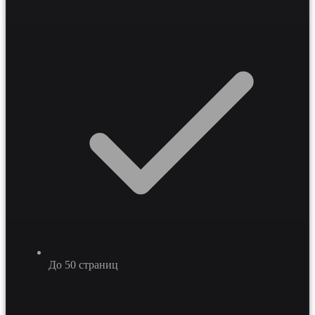
проект на стеке Python с внедрением умного поиска на
базе векторных баз данных и RAG-технологий,
обеспечивая мгновенную навигацию по учебным
программам. Такой подход повышает конверсию в
целевое действие на 15-30 процентов и формирует
экспертный имидж бренда в цифровой среде.
До 50 страниц