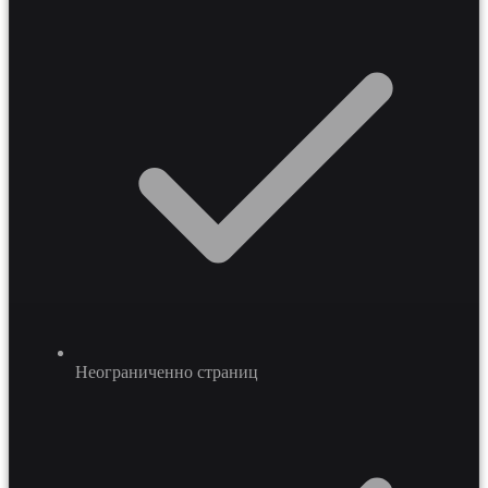
портала повышает вовлеченность аудитории стабильно
и кратно снижает нагрузку на HR-консультантов за счет
автоматизации рутинных операций.
Неограниченно страниц