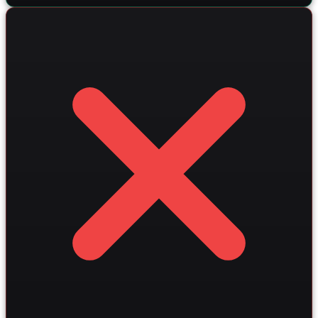
обработки заявок почти вдвое.
OpenAI GPT с технологией RAG позволяет глубоко
анализировать профили клиентов, сопоставляя их с
актуальными рыночными данными из векторных баз.
Использование умных алгоритмов и глубокой SEO-
оптимизации помогает увеличить органический охват
и конверсию в целевую запись на 20–30 процентов.
Сквозная интеграция с CRM-системами гарантирует
прозрачное управление воронкой продаж и сокращает
время на обработку заявок почти в два раза.