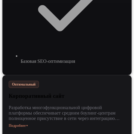
Базовая SEO-оптимизация
Оптимальный
Корпоративный сайт
Разработка многофункциональной цифровой
платформы обеспечивает средним боулинг-центрам
полноценное присутствие в сети через интеграцию
онлайн-бронирования и детальных каталогов. Решение
Подробнее
▼
объединяет возможности Python и нейросетевых