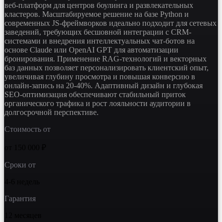
веб-платформ для центров боулинга и развлекательных
кластеров. Масштабируемое решение на базе Python и
современных JS-фреймворков идеально подходит для сетевых
заведений, требующих бесшовной интеграции с CRM-
системами и внедрения интеллектуальных чат-ботов на
основе Claude или OpenAI GPT для автоматизации
бронирования. Применение RAG-технологий и векторных
баз данных позволяет персонализировать клиентский опыт,
увеличивая глубину просмотра и повышая конверсию в
онлайн-запись на 20-40%. Адаптивный дизайн и глубокая
SEO-оптимизация обеспечивают стабильный приток
органического трафика и рост лояльности аудитории в
долгосрочной перспективе.
Стоимость от
от 150 000 ₽
Сроки от
4-6 недель
Гарантия
12 месяцев