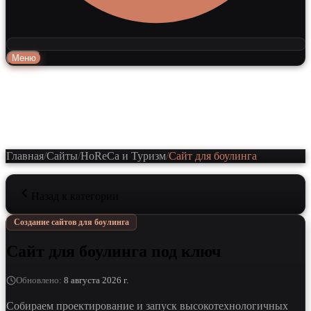
Меню
Главная
/
Сайты
/
HoReCa и Туризм
/
Сайт для боулинга
Назад к категории
Создание сайтов для боулинга
Сайт для боулинга под ключ
Обновлено
:
8 августа 2026 г.
Собираем проектирование и запуск высокотехнологичных