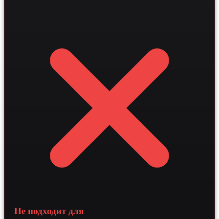
умных ассистентов, способных мгновенно
обрабатывать бронирования в режиме реального
времени. Внедрение RAG-архитектуры позволяет
системе предоставлять персонализированные ответы на
основе специфики заведения, что повышает конверсию
сайта на 20-30 процентов. Профессиональный подход к
разработке обеспечивает стабильный поток заявок и
снижает нагрузку на администраторов за счет
бесшовной синхронизации с CRM-системами.
Не подходит для