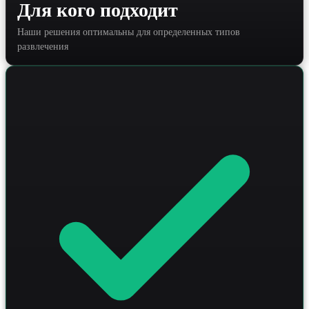
Для кого подходит
Такой технологичный подход позволяет увеличить
органический трафик на 30-50% и обеспечить
Наши решения оптимальны для определенных типов
стабильный приток новых бронирований дорожек через
поисковые системы.
развлечения