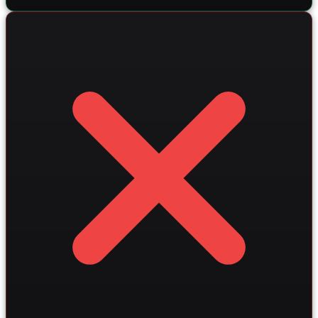
подход обеспечивает рост среднего чека на 15-25
Python и интеграцию с OpenAI GPT для автоматической
процентов и значительно повышает лояльность
генерации описаний товаров, что в сочетании с
покупателей в конкурентном сегменте аксессуаров.
адаптивным дизайном гарантирует безупречную работу
на любых устройствах. Использование векторных БД и
технологии RAG позволяет реализовать умный поиск,
помогая покупателям мгновенно находить нужные
модели среди тысяч позиций. Такой комплексный
подход к автоматизации и SEO-оптимизации позволяет
увеличить органический трафик и поднять средний чек
на 15-30% уже в первые месяцы после запуска.