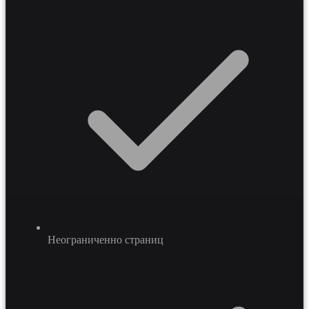
такого портала позволяет повысить скорость обработки
заказов на 20-40 процентов и существенно снизить
нагрузку на операционный отдел за счет
самообслуживания клиентов.
Неограниченно страниц