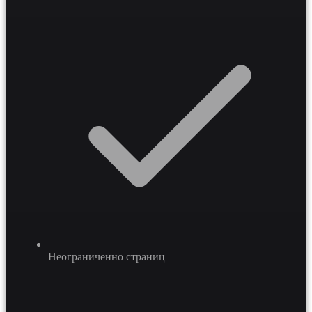
Внедрение такого портала повышает лояльность
контрагентов и автоматизирует обработку заказов,
снижая нагрузку на операционный отдел ощутимо.
Неограниченно страниц