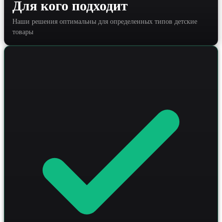
Для кого подходит
скрипты для автоматизации технического аудита.
Глубокая оптимизация структуры и контента позволяет
Наши решения оптимальны для определенных типов детские
увеличить органический трафик на 30–50% и
существенно снизить стоимость привлечения клиента.
товары