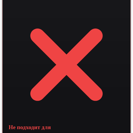
векторных БД для персонализированных
стека позволяет увеличить глубину чека на 15-25% и
рекомендаций. Интеграция RAG-технологий позволяет
существенно сократить операционные расходы на
автоматизировать консультации по сложным
поддержку клиентов.
категориям продукции, обеспечивая глубокое
понимание запросов родителей. Такой подход
увеличивает глубину просмотра каталога на 20-30% и
значительно повышает конверсию в покупку за счет
интеллектуальной обработки клиентского опыта.
Не подходит для