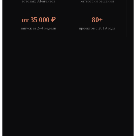
готовых AI-агентов
категорий решений
от 35 000 ₽
80+
запуск за 2–4 недели
проектов с 2019 года