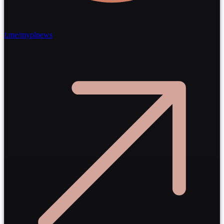
t.me/myplnews