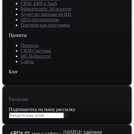
CRM, ERP и SaaS
Маркетплейс AI-агентов
Аудит по законам об ИИ
SEO-продвижение
Партнёрская программа
Проекты
Проекты
CRM Системы
ML Нейросети
Сайты
Блог
Рассылка
Подпишитесь на нашу рассылку