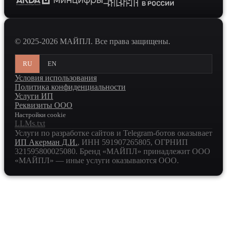
© 2025-2026 МАЙПЛ. Все права защищены.
RU
EN
Условия использования
Политика конфиденциальности
Услуги ИП
Реквизиты ООО
Настройки cookie
LLMs.txt
Услуги по разработке сайтов и Telegram-ботов оказывает
ИП Акерман Д.И.
, ИНН
591907265805
, ОГРНИП
321595800025080
. Бренд «МАЙПЛ» принадлежит ООО
«МАЙПЛ» — иные услуги оказываются ООО.