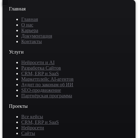
Главная
Главная
О нас
Карьера
Документация
Контакты
Услуги
Нейросети и AI
Разработка Сайтов
CRM, ERP и SaaS
Маркетплейс AI-агентов
Аудит по законам об ИИ
SEO-продвижение
Партнёрская программа
Проекты
Все кейсы
CRM, ERP и SaaS
Нейросети
Сайты