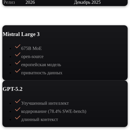
Релиз
2026
Декабрь 2025
Сильные стороны
Mistral Large 3
675B MoE
open-source
европейская модель
приватность данных
GPT-5.2
Улучшенный интеллект
кодирование (78.4% SWE-bench)
длинный контекст