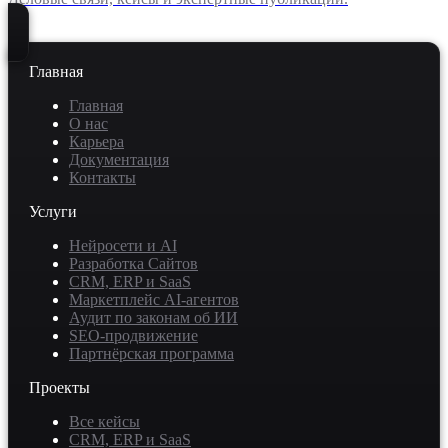
Главная
Главная
О нас
Карьера
Документация
Контакты
Услуги
Нейросети и AI
Разработка Сайтов
CRM, ERP и SaaS
Маркетплейс AI-агентов
Аудит по законам об ИИ
SEO-продвижение
Партнёрская программа
Проекты
Все кейсы
CRM, ERP и SaaS