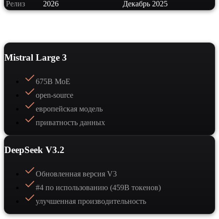
Релиз
2026
Декабрь 2025
Сильные стороны
Mistral Large 3
675B MoE
open-source
европейская модель
приватность данных
DeepSeek V3.2
Обновленная версия V3
#4 по использованию (459B токенов)
улучшенная производительность