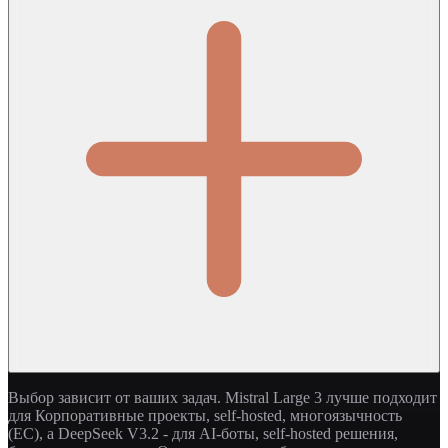
Выбор зависит от ваших задач. Mistral Large 3 лучше подходит
для Корпоративные проекты, self-hosted, многоязычность
(ЕС), а DeepSeek V3.2 - для AI-боты, self-hosted решения,