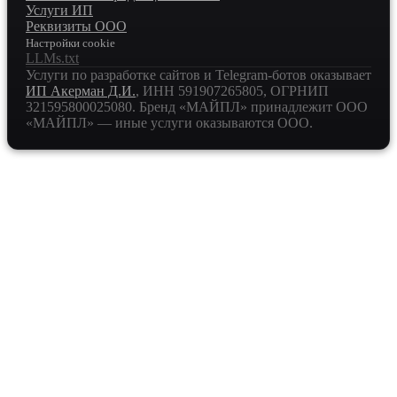
Услуги ИП
Реквизиты ООО
Настройки cookie
LLMs.txt
Услуги по разработке сайтов и Telegram-ботов оказывает
ИП Акерман Д.И.
, ИНН
591907265805
, ОГРНИП
321595800025080
. Бренд «МАЙПЛ» принадлежит ООО
«МАЙПЛ» — иные услуги оказываются ООО.