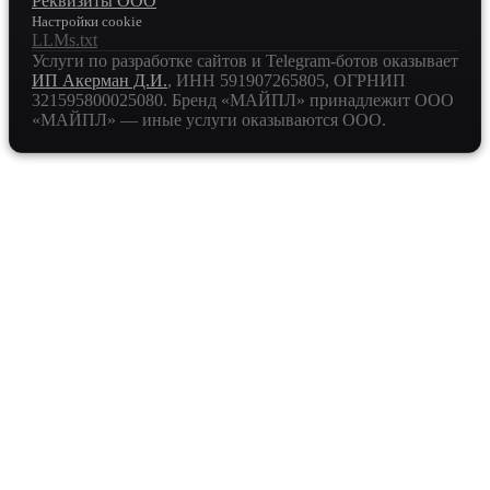
Реквизиты ООО
Настройки cookie
LLMs.txt
Услуги по разработке сайтов и Telegram-ботов оказывает
ИП Акерман Д.И.
, ИНН
591907265805
, ОГРНИП
321595800025080
. Бренд «МАЙПЛ» принадлежит ООО
«МАЙПЛ» — иные услуги оказываются ООО.