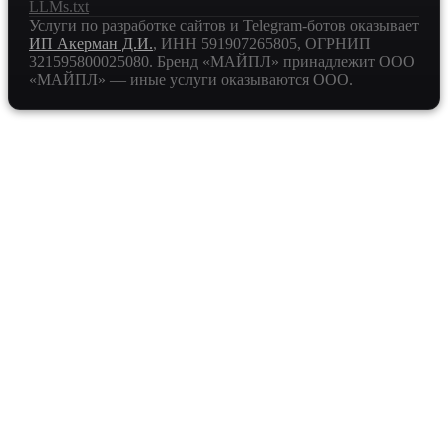
LLMs.txt
Услуги по разработке сайтов и Telegram-ботов оказывает
ИП Акерман Д.И.
, ИНН
591907265805
, ОГРНИП
321595800025080
. Бренд «МАЙПЛ» принадлежит ООО
«МАЙПЛ» — иные услуги оказываются ООО.