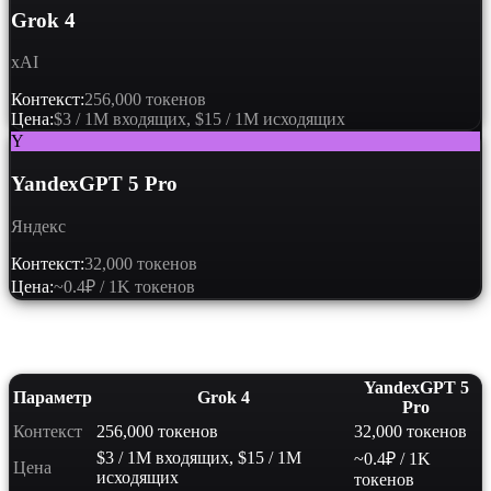
Grok 4
xAI
Контекст:
256,000 токенов
Цена:
$3 / 1M входящих, $15 / 1M исходящих
Y
YandexGPT 5 Pro
Яндекс
Контекст:
32,000 токенов
Цена:
~0.4₽ / 1K токенов
Сравнение характеристик
YandexGPT 5
Параметр
Grok 4
Pro
Контекст
256,000 токенов
32,000 токенов
$3 / 1M входящих, $15 / 1M
~0.4₽ / 1K
Цена
исходящих
токенов