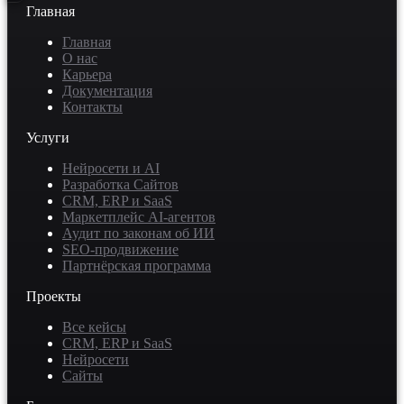
Главная
Главная
О нас
Карьера
Документация
Контакты
Услуги
Нейросети и AI
Разработка Сайтов
CRM, ERP и SaaS
Маркетплейс AI-агентов
Аудит по законам об ИИ
SEO-продвижение
Партнёрская программа
Проекты
Все кейсы
CRM, ERP и SaaS
Нейросети
Сайты