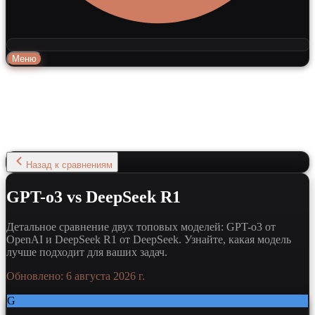
Меню
Назад к сравнениям
GPT-o3 vs DeepSeek R1
Детальное сравнение двух топовых моделей: GPT-o3 от
OpenAI и DeepSeek R1 от DeepSeek. Узнайте, какая модель
лучше подходит для ваших задач.
Обновлено:
6 августа 2026 г.
G