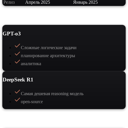
Релиз
Апрель 2025
Январь 2025
Сильные стороны
GPT-o3
Сложные логические задачи
планирование архитектуры
аналитика
DeepSeek R1
Самая дешевая reasoning модель
open-source
Когда выбрать