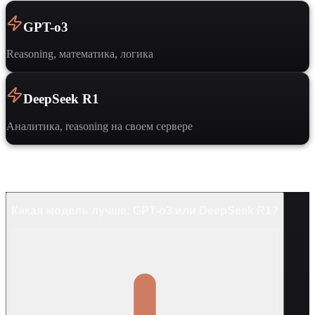
GPT-o3
Reasoning, математика, логика
DeepSeek R1
Аналитика, reasoning на своем сервере
Частые вопросы
Какая модель лучше: GPT-o3 или DeepSeek R1?