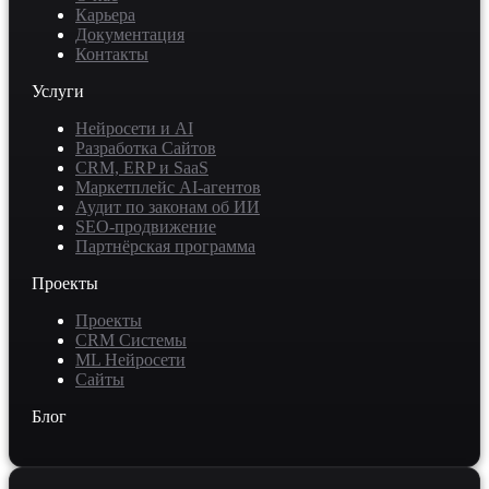
Карьера
Документация
Контакты
Услуги
Нейросети и AI
Разработка Сайтов
CRM, ERP и SaaS
Маркетплейс AI-агентов
Аудит по законам об ИИ
SEO-продвижение
Партнёрская программа
Проекты
Проекты
CRM Системы
ML Нейросети
Сайты
Блог