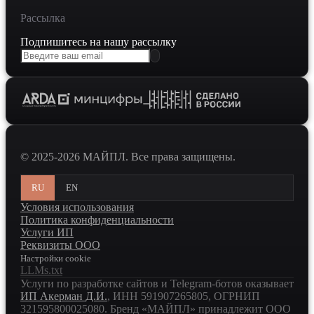
Рассылка
Подпишитесь на нашу рассылку
© 2025-2026 МАЙПЛ. Все права защищены.
RU
EN
Условия использования
Политика конфиденциальности
Услуги ИП
Реквизиты ООО
Настройки cookie
LLMs.txt
Услуги по разработке сайтов и Telegram-ботов оказывает
ИП Акерман Д.И.
, ИНН
591907265805
, ОГРНИП
321595800025080
. Бренд «МАЙПЛ» принадлежит ООО