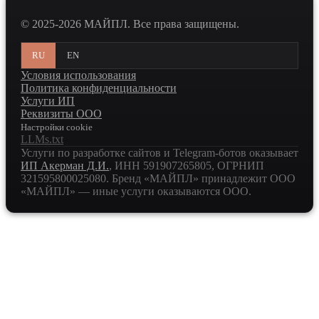
© 2025-2026 МАЙПЛ. Все права защищены.
RU
EN
Условия использования
Политика конфиденциальности
Услуги ИП
Реквизиты ООО
Настройки cookie
LLMs.txt
Услуги по разработке сайтов и Telegram-ботов оказывает
ИП Акерман Д.И.
, ИНН
591907265805
, ОГРНИП
321595800025080
. Бренд «МАЙПЛ» принадлежит ООО
«МАЙПЛ» — иные услуги оказываются ООО.