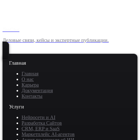
TenChat
Деловые связи, кейсы и экспертные публикации.
Главная
Главная
О нас
Карьера
Документация
Контакты
Услуги
Нейросети и AI
Разработка Сайтов
CRM, ERP и SaaS
Маркетплейс AI-агентов
Аудит по законам об ИИ