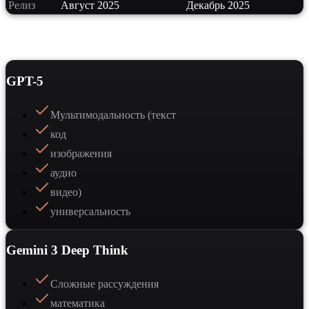
Релиз
Август 2025
Декабрь 2025
Сильные стороны
GPT-5
Мультимодальность (текст
код
изображения
аудио
видео)
универсальность
Gemini 3 Deep Think
Сложные рассуждения
математика