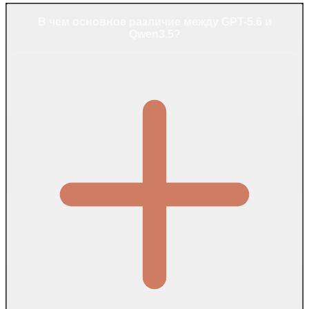
В чем основное различие между GPT-5.6 и
Qwen3.5?