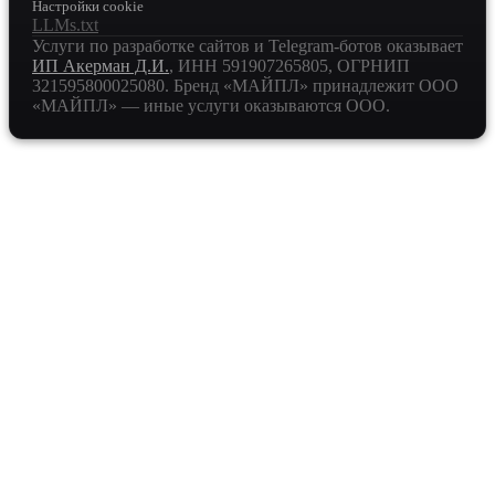
Настройки cookie
LLMs.txt
Услуги по разработке сайтов и Telegram-ботов оказывает
ИП Акерман Д.И.
, ИНН
591907265805
, ОГРНИП
321595800025080
. Бренд «МАЙПЛ» принадлежит ООО
«МАЙПЛ» — иные услуги оказываются ООО.