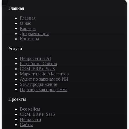
Главная
Главная
О нас
Карьера
Документация
Контакты
Услуги
Нейросети и AI
Разработка Сайтов
CRM, ERP и SaaS
Маркетплейс AI-агентов
Аудит по законам об ИИ
SEO-продвижение
Партнёрская программа
Проекты
Все кейсы
CRM, ERP и SaaS
Нейросети
Сайты