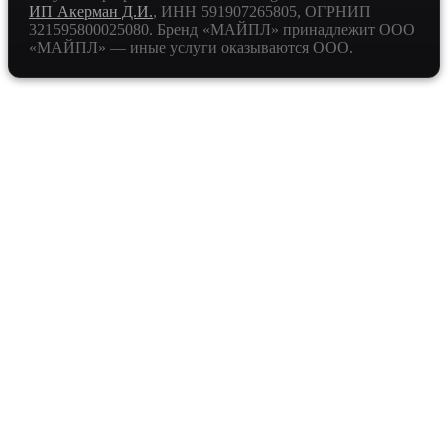
ИП Акерман Д.И.
, ИНН
591907265805
, ОГРНИП
321595800025080
. Бренд «МАЙПЛ» принадлежит ООО
«МАЙПЛ» — иные услуги оказываются ООО.