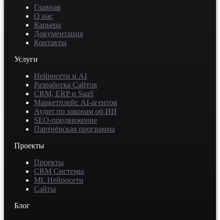
Главная
О нас
Карьера
Документация
Контакты
Услуги
Нейросети и AI
Разработка Сайтов
CRM, ERP и SaaS
Маркетплейс AI-агентов
Аудит по законам об ИИ
SEO-продвижение
Партнёрская программа
Проекты
Проекты
CRM Системы
ML Нейросети
Сайты
Блог