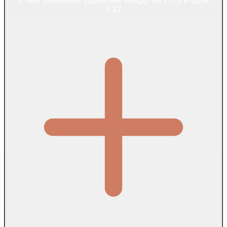
В чем основное различие между GPT-5.6 и GLM-
5.2?