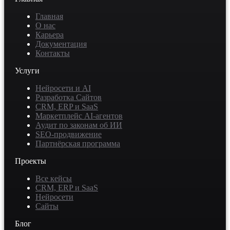
Главная
О нас
Карьера
Документация
Контакты
Услуги
Нейросети и AI
Разработка Сайтов
CRM, ERP и SaaS
Маркетплейс AI-агентов
Аудит по законам об ИИ
SEO-продвижение
Партнёрская программа
Проекты
Все кейсы
CRM, ERP и SaaS
Нейросети
Сайты
Блог