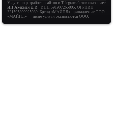
Услуги по разработке сайтов и Telegram-ботов оказывает
ИП Акерман Д.И.
, ИНН
591907265805
, ОГРНИП
321595800025080
. Бренд «МАЙПЛ» принадлежит ООО
«МАЙПЛ» — иные услуги оказываются ООО.