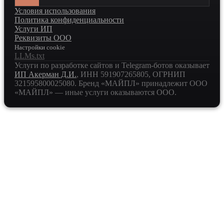
Условия использования
Политика конфиденциальности
Услуги ИП
Реквизиты ООО
Настройки cookie
LLMs.txt
Услуги по разработке сайтов и Telegram-ботов оказывает
ИП Акерман Д.И.
, ИНН
591907265805
, ОГРНИП
321595800025080
. Бренд «МАЙПЛ» принадлежит ООО
«МАЙПЛ» — иные услуги оказываются ООО.