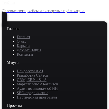
TenChat
Деловые связи, кейсы и экспертные публикации.
Главная
Главная
О нас
Карьера
Документация
Контакты
Услуги
Нейросети и AI
Разработка Сайтов
CRM, ERP и SaaS
Маркетплейс AI-агентов
Аудит по законам об ИИ
SEO-продвижение
Партнёрская программа
Проекты