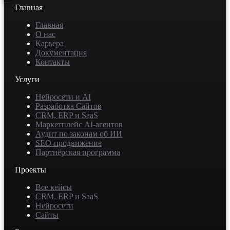
Главная
Главная
О нас
Карьера
Документация
Контакты
Услуги
Нейросети и AI
Разработка Сайтов
CRM, ERP и SaaS
Маркетплейс AI-агентов
Аудит по законам об ИИ
SEO-продвижение
Партнёрская программа
Проекты
Все кейсы
CRM, ERP и SaaS
Нейросети
Сайты