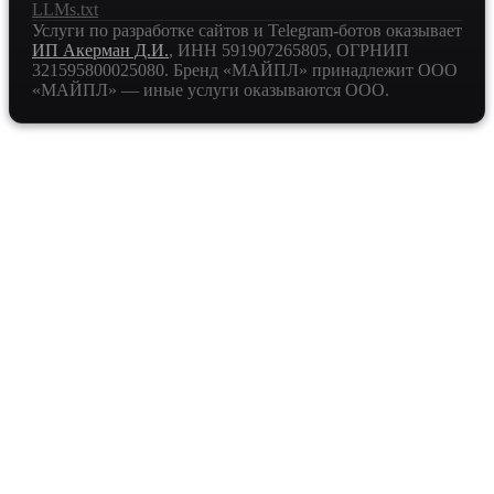
LLMs.txt
Услуги по разработке сайтов и Telegram-ботов оказывает
ИП Акерман Д.И.
, ИНН
591907265805
, ОГРНИП
321595800025080
. Бренд «МАЙПЛ» принадлежит ООО
«МАЙПЛ» — иные услуги оказываются ООО.