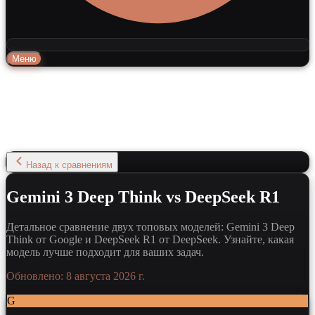
Меню
Назад к сравнениям
Gemini 3 Deep Think vs DeepSeek R1
Детальное сравнение двух топовых моделей: Gemini 3 Deep
Think от Google и DeepSeek R1 от DeepSeek. Узнайте, какая
модель лучше подходит для ваших задач.
Обновлено:
8 августа 2026 г.
G