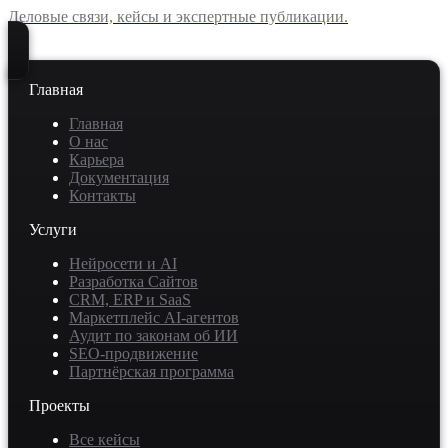
Деловые связи, кейсы и экспертные публикации.
Главная
Главная
О нас
Карьера
Документация
Контакты
Услуги
Нейросети и AI
Разработка Сайтов
CRM, ERP и SaaS
Маркетплейс AI-агентов
Аудит по законам об ИИ
SEO-продвижение
Партнёрская программа
Проекты
Все кейсы