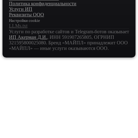
Политика конфиденциальности
Услуги ИП
Реквизиты ООО
Настройки cookie
LLMs.txt
Услуги по разработке сайтов и Telegram-ботов оказывает
ИП Акерман Д.И.
, ИНН
591907265805
, ОГРНИП
321595800025080
. Бренд «МАЙПЛ» принадлежит ООО
«МАЙПЛ» — иные услуги оказываются ООО.