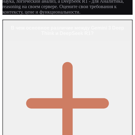
наука, логический анализ, а DeepSeek R1 - для Аналитика,
reasoning на своем сервере. Оцените свои требования к
контексту, цене и функциональности.
В чем основное различие между Gemini 3 Deep
Think и DeepSeek R1?