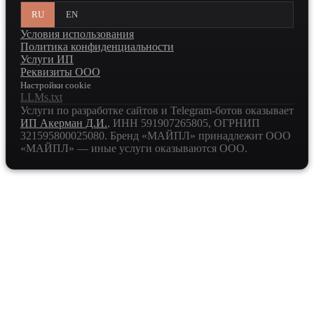
RU
EN
Условия использования
Политика конфиденциальности
Услуги ИП
Реквизиты ООО
Настройки cookie
LLMs.txt
Услуги по разработке сайтов и Telegram-ботов оказывает
ИП Акерман Д.И.
, ИНН
591907265805
, ОГРНИП
321595800025080
. Бренд «МАЙПЛ» принадлежит ООО
«МАЙПЛ» — иные услуги оказываются ООО.