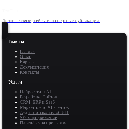
TenChat
Деловые связи, кейсы и экспертные публикации.
Главная
Главная
О нас
Карьера
Документация
Контакты
Услуги
Нейросети и AI
Разработка Сайтов
CRM, ERP и SaaS
Маркетплейс AI-агентов
Аудит по законам об ИИ
SEO-продвижение
Партнёрская программа