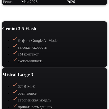
Релиз
Май 2026
2026
Сильные стороны
Gemini 3.5 Flash
Дефолт Google AI Mode
высокая скорость
1M контекст
экономичность
Mistral Large 3
675B MoE
open-source
европейская модель
приватность данных