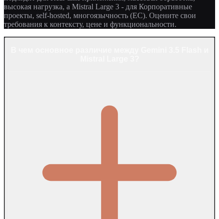
высокая нагрузка, а Mistral Large 3 - для Корпоративные
проекты, self-hosted, многоязычность (ЕС). Оцените свои
требования к контексту, цене и функциональности.
В чем основное различие между Gemini 3.5 Flash и
Mistral Large 3?