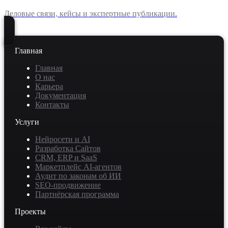
Деловые связи, кейсы и экспертные публикации.
Главная
Главная
О нас
Карьера
Документация
Контакты
Услуги
Нейросети и AI
Разработка Сайтов
CRM, ERP и SaaS
Маркетплейс AI-агентов
Аудит по законам об ИИ
SEO-продвижение
Партнёрская программа
Проекты