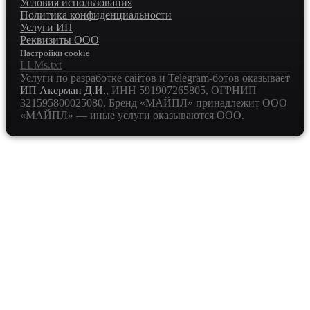
Условия использования
Политика конфиденциальности
Услуги ИП
Реквизиты ООО
Настройки cookie
LLMs.txt
Услуги по разработке сайтов и Telegram-ботов оказывает
ИП Акерман Д.И.
, ИНН
591907265805
, ОГРНИП
321595800025080
. Бренд «МАЙПЛ» принадлежит ООО
«МАЙПЛ» — иные услуги оказываются ООО.