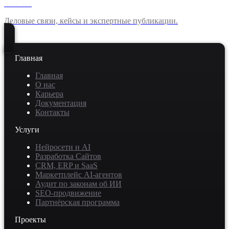
TenChat
Деловые связи, кейсы и экспертные публикации.
Главная
Главная
О нас
Карьера
Документация
Контакты
Услуги
Нейросети и AI
Разработка Сайтов
CRM, ERP и SaaS
Маркетплейс AI-агентов
Аудит по законам об ИИ
SEO-продвижение
Партнёрская программа
Проекты