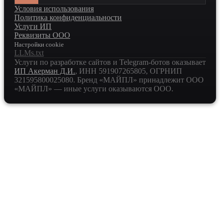
Условия использования
Политика конфиденциальности
Услуги ИП
Реквизиты ООО
Настройки cookie
LLMs.txt
Услуги по разработке сайтов и Telegram-ботов оказывает
ИП Акерман Д.И.
, ИНН
591907265805
, ОГРНИП
321595800025080
. Бренд «МАЙПЛ» принадлежит ООО
«МАЙПЛ» — иные услуги оказываются ООО.