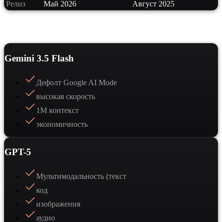
Релиз
Май 2026
Август 2025
Сильные стороны
Gemini 3.5 Flash
Дефолт Google AI Mode
высокая скорость
1M контекст
экономичность
GPT-5
Мультимодальность (текст
код
изображения
аудио