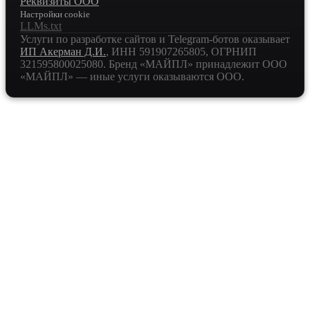
Реквизиты ООО
Настройки cookie
LLMs.txt
Услуги по разработке сайтов и Telegram-ботов оказывает
ИП Акерман Д.И.
, ИНН
591907265805
, ОГРНИП
321595800025080
. Бренд «МАЙПЛ» принадлежит ООО
«МАЙПЛ» — иные услуги оказываются ООО.