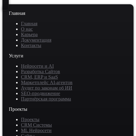
Главная
Главная
О нас
Карьера
Документация
Контакты
Услуги
Нейросети и AI
Разработка Сайтов
CRM, ERP и SaaS
Маркетплейс AI-агентов
Аудит по законам об ИИ
SEO-продвижение
Партнёрская программа
Проекты
Проекты
CRM Системы
ML Нейросети
Сайты