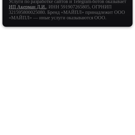
Услуги по разработке сайтов и Telegram-ботов оказывает
ИП Акерман Д.И.
, ИНН
591907265805
, ОГРНИП
321595800025080
. Бренд «МАЙПЛ» принадлежит ООО
«МАЙПЛ» — иные услуги оказываются ООО.