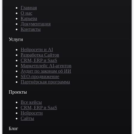
Главная
О нас
Карьера
Документация
Контакты
Услуги
Нейросети и AI
Разработка Сайтов
CRM, ERP и SaaS
Маркетплейс AI-агентов
Аудит по законам об ИИ
SEO-продвижение
Партнёрская программа
Проекты
Все кейсы
CRM, ERP и SaaS
Нейросети
Сайты
Блог