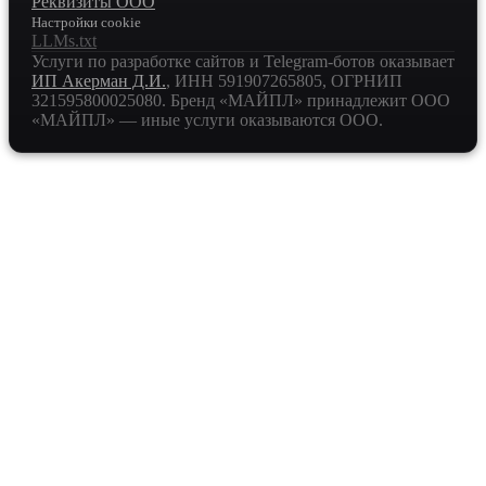
Реквизиты ООО
Настройки cookie
LLMs.txt
Услуги по разработке сайтов и Telegram-ботов оказывает
ИП Акерман Д.И.
, ИНН
591907265805
, ОГРНИП
321595800025080
. Бренд «МАЙПЛ» принадлежит ООО
«МАЙПЛ» — иные услуги оказываются ООО.