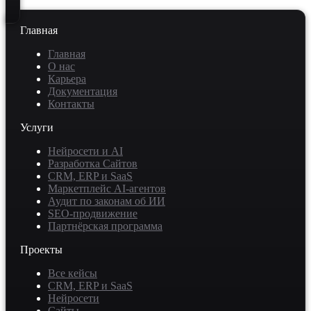
Главная
Главная
О нас
Карьера
Документация
Контакты
Услуги
Нейросети и AI
Разработка Сайтов
CRM, ERP и SaaS
Маркетплейс AI-агентов
Аудит по законам об ИИ
SEO-продвижение
Партнёрская программа
Проекты
Все кейсы
CRM, ERP и SaaS
Нейросети
Сайты