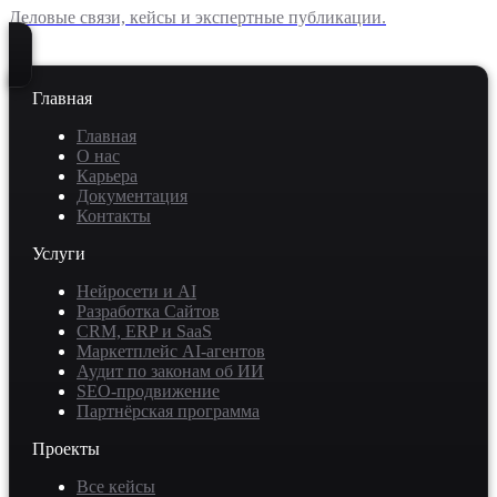
Деловые связи, кейсы и экспертные публикации.
Главная
Главная
О нас
Карьера
Документация
Контакты
Услуги
Нейросети и AI
Разработка Сайтов
CRM, ERP и SaaS
Маркетплейс AI-агентов
Аудит по законам об ИИ
SEO-продвижение
Партнёрская программа
Проекты
Все кейсы