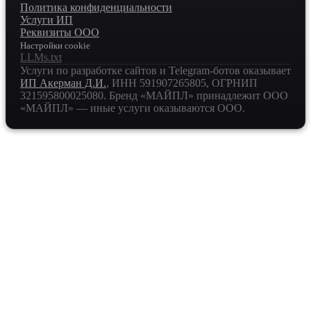
Политика конфиденциальности
Услуги ИП
Реквизиты ООО
Настройки cookie
LLMs.txt
Услуги по разработке сайтов и Telegram-ботов оказывает
ИП Акерман Д.И.
, ИНН
591907265805
, ОГРНИП
321595800025080
. Бренд «МАЙПЛ» принадлежит ООО
«МАЙПЛ» — иные услуги оказываются ООО.