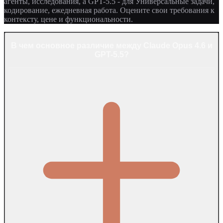
агенты, исследования, а GPT-5.5 - для Универсальные задачи,
кодирование, ежедневная работа. Оцените свои требования к
контексту, цене и функциональности.
В чем основное различие между Claude Opus 4.6 и
GPT-5.5?