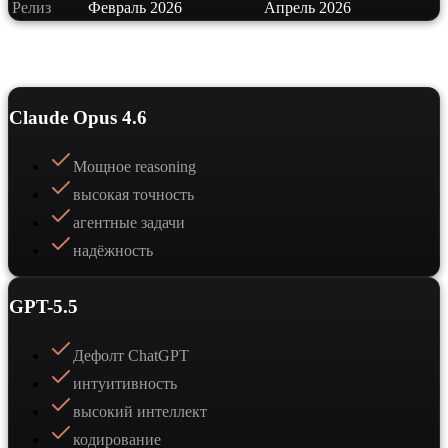
Релиз
Февраль 2026
Апрель 2026
Сильные стороны
Claude Opus 4.6
Мощное reasoning
высокая точность
агентные задачи
надёжность
GPT-5.5
Дефолт ChatGPT
интуитивность
высокий интеллект
кодирование