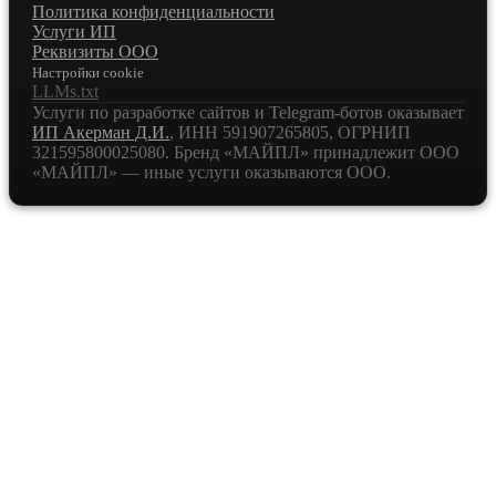
Политика конфиденциальности
Услуги ИП
Реквизиты ООО
Настройки cookie
LLMs.txt
Услуги по разработке сайтов и Telegram-ботов оказывает
ИП Акерман Д.И.
, ИНН
591907265805
, ОГРНИП
321595800025080
. Бренд «МАЙПЛ» принадлежит ООО
«МАЙПЛ» — иные услуги оказываются ООО.