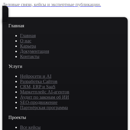
Деловые связи, кейсы и экспертные публикации.
Главная
Главная
О нас
Карьера
Документация
Контакты
Услуги
Нейросети и AI
Разработка Сайтов
CRM, ERP и SaaS
Маркетплейс AI-агентов
Аудит по законам об ИИ
SEO-продвижение
Партнёрская программа
Проекты
Все кейсы