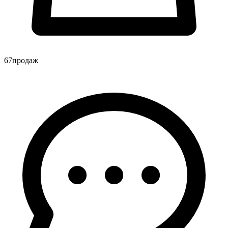
67
продаж