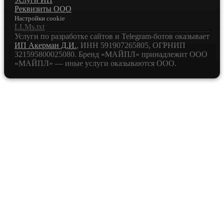
Реквизиты ООО
Настройки cookie
LLMs.txt
Услуги по разработке сайтов и Telegram-ботов оказывает
ИП Акерман Д.И.
, ИНН
591907265805
, ОГРНИП
321595800025080
. Бренд «МАЙПЛ» принадлежит ООО
«МАЙПЛ» — иные услуги оказываются ООО.