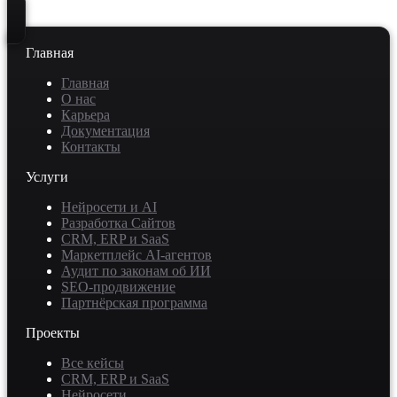
Главная
Главная
О нас
Карьера
Документация
Контакты
Услуги
Нейросети и AI
Разработка Сайтов
CRM, ERP и SaaS
Маркетплейс AI-агентов
Аудит по законам об ИИ
SEO-продвижение
Партнёрская программа
Проекты
Все кейсы
CRM, ERP и SaaS
Нейросети