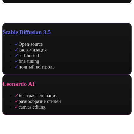
Сильные стороны
Stable Diffusion 3.5
✓
Open-source
✓
кастомизация
✓
self-hosted
✓
fine-tuning
✓
полный контроль
Leonardo AI
✓
Быстрая генерация
✓
разнообразие стилей
✓
canvas editing
Применение