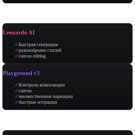
Сильные стороны
Leonardo AI
✓
Быстрая генерация
✓
разнообразие стилей
✓
canvas editing
Playground v3
✓
Контроль композиции
✓
canvas
✓
множественные вариации
✓
быстрые итерации
Применение