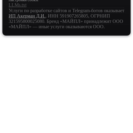
LLMs.txt
Услуги по разработке сайтов и Telegram-ботов оказывает
ИП Акерман Д.И.
, ИНН
591907265805
, ОГРНИП
321595800025080
. Бренд «МАЙПЛ» принадлежит ООО
«МАЙПЛ» — иные услуги оказываются ООО.