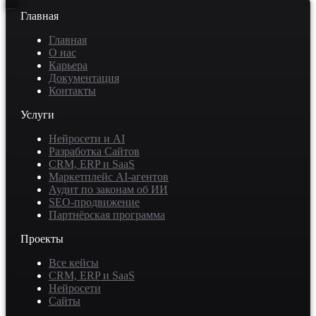
Главная
Главная
О нас
Карьера
Документация
Контакты
Услуги
Нейросети и AI
Разработка Сайтов
CRM, ERP и SaaS
Маркетплейс AI-агентов
Аудит по законам об ИИ
SEO-продвижение
Партнёрская программа
Проекты
Все кейсы
CRM, ERP и SaaS
Нейросети
Сайты